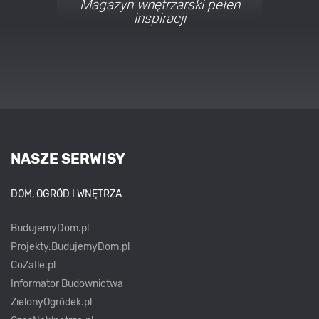
Porady i inspiracje w
najmodniejszych stylach
NASZE SERWISY
DOM, OGRÓD I WNĘTRZA
BudujemyDom.pl
Projekty.BudujemyDom.pl
CoZaIle.pl
Informator Budownictwa
ZielonyOgródek.pl