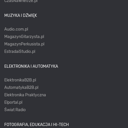
CzasNaWnetrze.pl
MUZYKA I DŹWIĘK
Audio.com.pl
MagazynGitarzysta.pl
MagazynPerkusista.pl
EstradaiStudio.pl
ELEKTRONIKA I AUTOMATYKA
ElektronikaB2B.pl
AutomatykaB2B.pl
Elektronika Praktyczna
Elportal.pl
Świat Radio
FOTOGRAFIA, EDUKACJA I HI-TECH