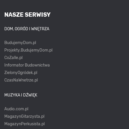
NASZE SERWISY
DOM, OGRÓD I WNĘTRZA
BudujemyDom.pl
Projekty.BudujemyDom.pl
CoZaIle.pl
Informator Budownictwa
ZielonyOgródek.pl
CzasNaWnetrze.pl
MUZYKA I DŹWIĘK
Audio.com.pl
MagazynGitarzysta.pl
MagazynPerkusista.pl