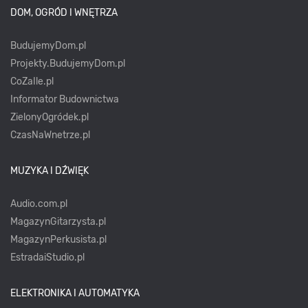
DOM, OGRÓD I WNĘTRZA
BudujemyDom.pl
Projekty.BudujemyDom.pl
CoZaIle.pl
Informator Budownictwa
ZielonyOgródek.pl
CzasNaWnetrze.pl
MUZYKA I DŹWIĘK
Audio.com.pl
MagazynGitarzysta.pl
MagazynPerkusista.pl
EstradaiStudio.pl
ELEKTRONIKA I AUTOMATYKA