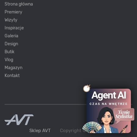
Strona główna
Premiery
Wizyty
Inspiracje
Galeria
Design
Butik
Vlog
Magazyn
Kontakt
Agent AI
CZAS NA WNĘTRZE
Sklep AVT
Copyright ©
AVT
2021