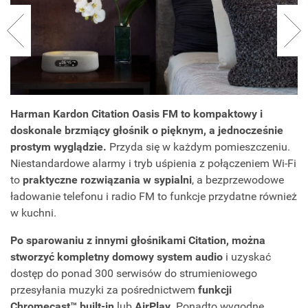
Harman Kardon Citation Oasis FM to kompaktowy i
doskonale brzmiący głośnik o pięknym, a jednocześnie
prostym wyglądzie.
Przyda się w każdym pomieszczeniu.
Niestandardowe alarmy i tryb uśpienia z połączeniem Wi-Fi
to
praktyczne rozwiązania w sypialni
, a bezprzewodowe
ładowanie telefonu i radio FM to funkcje przydatne również
w kuchni.
Po sparowaniu z innymi głośnikami Citation, można
stworzyć kompletny domowy system audio
i uzyskać
dostęp do ponad 300 serwisów do strumieniowego
przesyłania muzyki za pośrednictwem
funkcji
Chromecast™ built-in
lub
AirPlay
. Ponadto wygodne