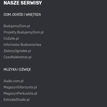
NASZE SERWISY
DOM, OGRÓD I WNĘTRZA
BudujemyDom.pl
Projekty.BudujemyDom.pl
CoZaIle.pl
Informator Budownictwa
ZielonyOgródek.pl
CzasNaWnetrze.pl
MUZYKA I DŹWIĘK
Audio.com.pl
MagazynGitarzysta.pl
MagazynPerkusista.pl
EstradaiStudio.pl