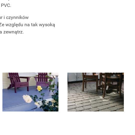
i PVC.
ur i czynników
. Ze względu na tak wysoką
a zewnątrz.