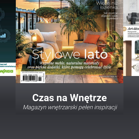
Twój Dom Twój Styl
Porady i inspiracje w najmodniejszych
stylach