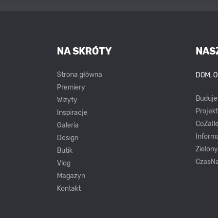
NA SKRÓTY
NAS
Strona główna
DOM, 
Premiery
Buduj
Wizyty
Projek
Inspiracje
CoZaIle
Galeria
Inform
Design
Zielon
Butik
CzasNa
Vlog
Magazyn
Kontakt