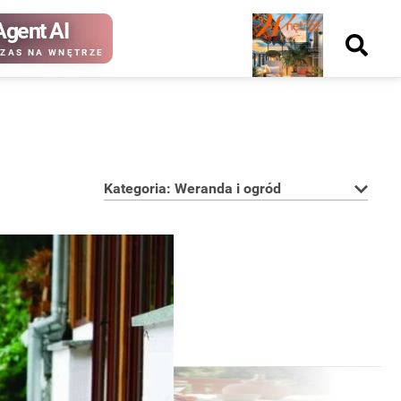
Agent AI
Nowy
ZAS NA WNĘTRZE
numer
Kategoria: Weranda i ogród
kup ten
kup ten
numer
numer
Wydanie papierowe
Wydanie cyfrowe