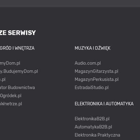
ZE SERWISY
OGRÓD I WNĘTRZA
MUZYKA I DŹWIĘK
emyDom.pl
Audio.com.pl
ty.BudujemyDom.pl
MagazynGitarzysta.pl
.pl
MagazynPerkusista.pl
ator Budownictwa
EstradaiStudio.pl
yOgródek.pl
Wnetrze.pl
ELEKTRONIKA I AUTOMATYKA
ElektronikaB2B.pl
AutomatykaB2B.pl
Elektronika Praktyczna