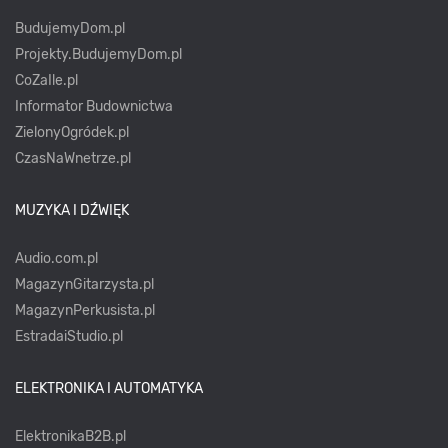
BudujemyDom.pl
Projekty.BudujemyDom.pl
CoZaIle.pl
Informator Budownictwa
ZielonyOgródek.pl
CzasNaWnetrze.pl
MUZYKA I DŹWIĘK
Audio.com.pl
MagazynGitarzysta.pl
MagazynPerkusista.pl
EstradaiStudio.pl
ELEKTRONIKA I AUTOMATYKA
ElektronikaB2B.pl