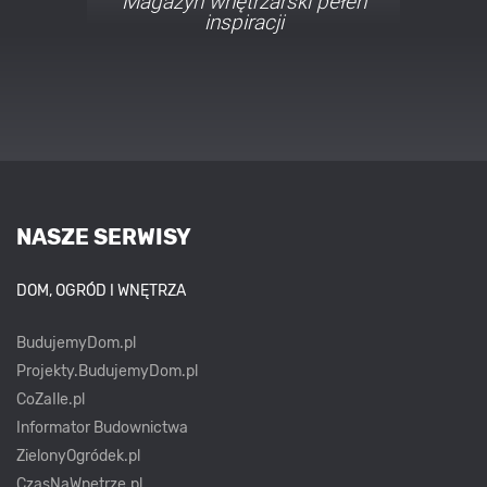
Porady i inspiracje w
najmodniejszych stylach
NASZE SERWISY
DOM, OGRÓD I WNĘTRZA
BudujemyDom.pl
Projekty.BudujemyDom.pl
CoZaIle.pl
Informator Budownictwa
ZielonyOgródek.pl
CzasNaWnetrze.pl