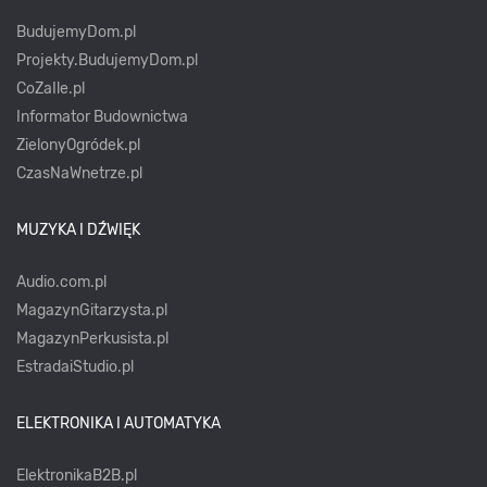
BudujemyDom.pl
Projekty.BudujemyDom.pl
CoZaIle.pl
Informator Budownictwa
ZielonyOgródek.pl
CzasNaWnetrze.pl
MUZYKA I DŹWIĘK
Audio.com.pl
MagazynGitarzysta.pl
MagazynPerkusista.pl
EstradaiStudio.pl
ELEKTRONIKA I AUTOMATYKA
ElektronikaB2B.pl