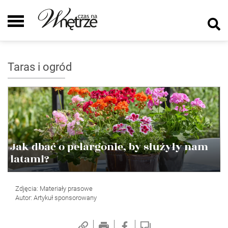
Taras i ogród
Jak dbać o pelargonie, by służyły nam
latami?
Zdjęcia: Materiały prasowe
Autor: Artykuł sponsorowany