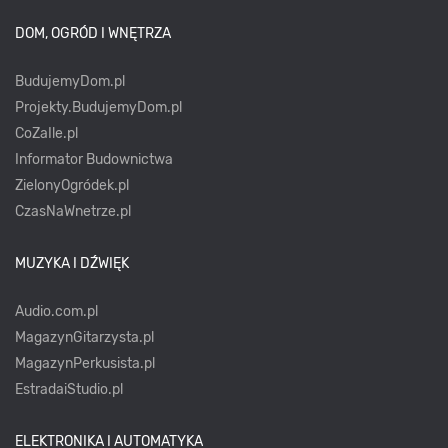
DOM, OGRÓD I WNĘTRZA
BudujemyDom.pl
Projekty.BudujemyDom.pl
CoZaIle.pl
Informator Budownictwa
ZielonyOgródek.pl
CzasNaWnetrze.pl
MUZYKA I DŹWIĘK
Audio.com.pl
MagazynGitarzysta.pl
MagazynPerkusista.pl
EstradaiStudio.pl
ELEKTRONIKA I AUTOMATYKA