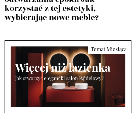
korzystać z tej estetyki,
wybierając nowe meble?
Więcej niż łazienka
Jak stworzyć elegancki salon kąpielowy?