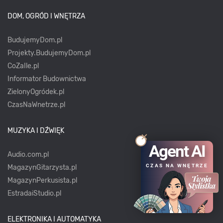
DOM, OGRÓD I WNĘTRZA
BudujemyDom.pl
Projekty.BudujemyDom.pl
CoZaIle.pl
Informator Budownictwa
ZielonyOgródek.pl
CzasNaWnetrze.pl
MUZYKA I DŹWIĘK
Agent AI
Audio.com.pl
CZAS NA WNĘTRZE
MagazynGitarzysta.pl
MagazynPerkusista.pl
EstradaiStudio.pl
ELEKTRONIKA I AUTOMATYKA