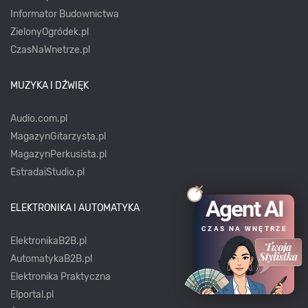
Informator Budownictwa
ZielonyOgródek.pl
CzasNaWnetrze.pl
MUZYKA I DŹWIĘK
Audio.com.pl
MagazynGitarzysta.pl
MagazynPerkusista.pl
EstradaiStudio.pl
Agent AI
ELEKTRONIKA I AUTOMATYKA
CZAS NA WNĘTRZE
ElektronikaB2B.pl
AutomatykaB2B.pl
Elektronika Praktyczna
Elportal.pl