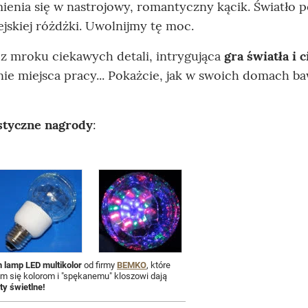
mienia się w nastrojowy, romantyczny kącik. Światło p
jskiej różdżki. Uwolnijmy tę moc.
 z mroku ciekawych detali, intrygująca
gra światła i c
ie miejsca pracy... Pokażcie, jak w swoich domach ba
styczne nagrody
:
 lamp LED multikolor
od firmy
BEMKO
, które
ym się kolorom i "spękanemu" kloszowi dają
ty świetlne!