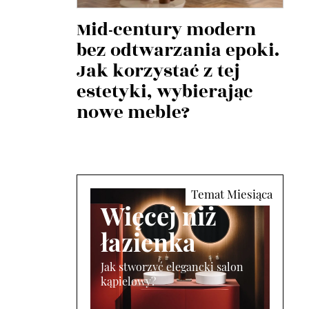
Mid-century modern
bez odtwarzania epoki.
Jak korzystać z tej
estetyki, wybierając
nowe meble?
Więcej niż
łazienka
Jak stworzyć elegancki salon
kąpielowy?