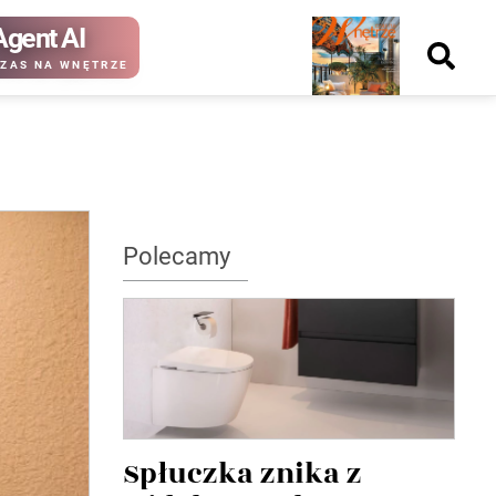
Agent AI
Nowy
ZAS NA WNĘTRZE
numer
kup ten
kup ten
Polecamy
numer
numer
Wydanie papierowe
Wydanie cyfrowe
Spłuczka znika z