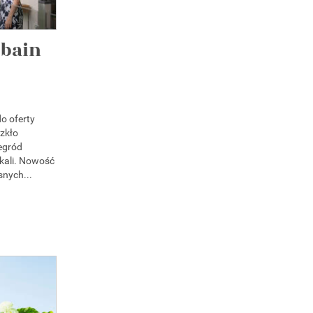
obain
o oferty
zkło
egród
kali. Nowość
nych...