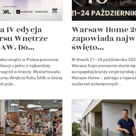
a IV edycja
Warsaw Home 2
rsu Wnętrze
zapowiada najw
AW. Do...
święto...
itekci wnętrz w Polsce ponownie
W dniach 21–24 października 202
izacji o jedno z najbardziej
Warsaw Expo ponownie stanie się
 nagród w branży. Wystartowała
europejskiej branży wnętrzarskiej
kursu Wnętrze Roku SAW, w której
Warsaw Home – jednego z najważ
st pula...
wydarzeń poświęconych...