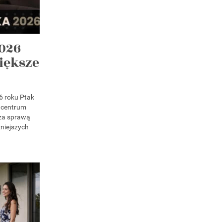
026
iększe
6 roku Ptak
 centrum
 za sprawą
niejszych