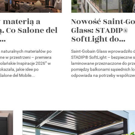
 materią a
Nowość Saint-G
. Co Salone del
Glass: STADIP®
..
SoftLight do...
i naturalnych materiałów po
Saint-Gobain Glass wprowadziło d
ne w przestrzeni – premiera
STADIP® SoftLight – bezpieczne s
olańskie Inspiracje 2026” w
laminowane przeznaczone do prz
azała, jakie idee po
pomiędzy balkonami sąsiednich lo
alone del Mobile...
odpowiada na potrzeby współczes