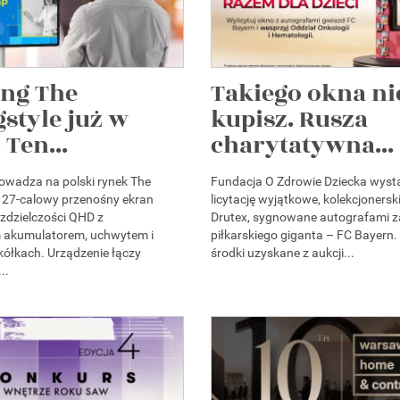
ng The
Takiego okna ni
style już w
kupisz. Rusza
 Ten...
charytatywna...
wadza na polski rynek The
Fundacja O Zdrowie Dziecka wyst
 27-calowy przenośny ekran
licytację wyjątkowe, kolekcjonersk
zdzielczości QHD z
Drutex, sygnowane autografami 
akumulatorem, uchwytem i
piłkarskiego giganta – FC Bayern.
ółkach. Urządzenie łączy
środki uzyskane z aukcji...
..