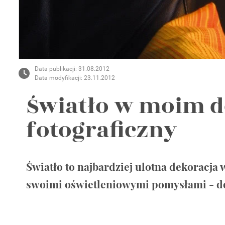
Wellnes
DIY
Data publikacji: 31.08.2012
Data modyfikacji: 23.11.2012
Światło w moim d
fotograficzny
Światło to najbardziej ulotna dekoracja 
swoimi oświetleniowymi pomysłami - d