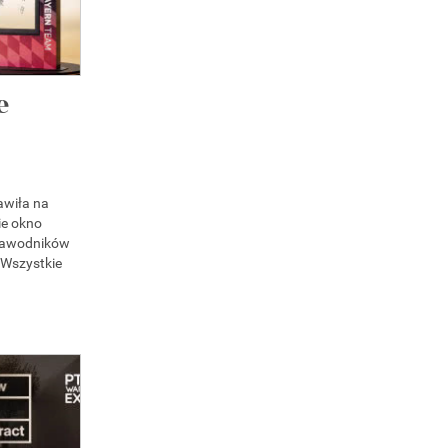
e
awiła na
ie okno
zawodników
 Wszystkie