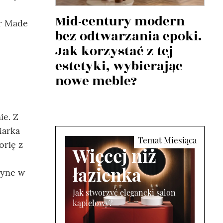
Mid-century modern
er Made
bez odtwarzania epoki.
Jak korzystać z tej
estetyki, wybierając
nowe meble?
ie. Z
Marka
orię z
Więcej niż
łazienka
dyne w
Jak stworzyć elegancki salon
kąpielowy?