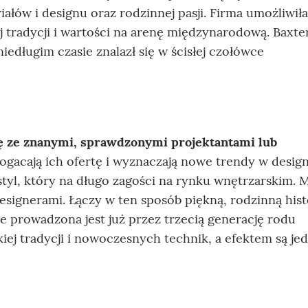
iałów i designu oraz rodzinnej pasji. Firma umożliwiła
ej tradycji i wartości na arenę międzynarodową. Baxt
niedługim czasie znalazł się w ścisłej czołówce
ę ze znanymi, sprawdzonymi projektantami lub
ogacają ich ofertę i wyznaczają nowe trendy w design
styl, który na długo zagości na rynku wnętrzarskim. 
signerami. Łączy w ten sposób piękną, rodzinną hist
 prowadzona jest już przez trzecią generację rodu
kiej tradycji i nowoczesnych technik, a efektem są je