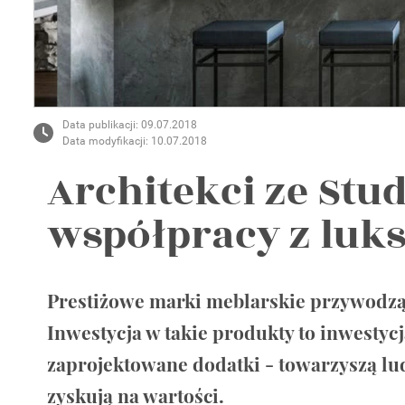
Wellnes
DIY
Data publikacji: 09.07.2018
Data modyfikacji: 10.07.2018
Architekci ze Stud
współpracy z lu
Prestiżowe marki meblarskie przywodzą 
Inwestycja w takie produkty to inwestycj
zaprojektowane dodatki - towarzyszą lud
zyskują na wartości.