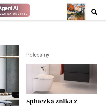
Agent AI
Nowy
ZAS NA WNĘTRZE
numer
kup ten
kup ten
Polecamy
numer
numer
Wydanie papierowe
Wydanie cyfrowe
Spłuczka znika z