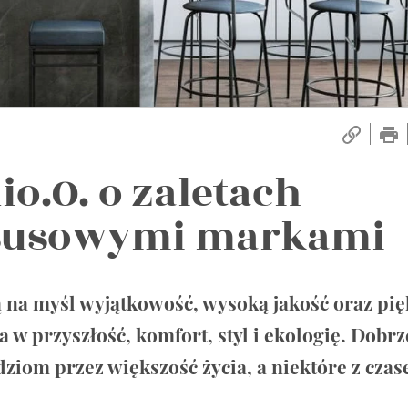
io.O. o zaletach
ksusowymi markami
na myśl wyjątkowość, wysoką jakość oraz pię
a w przyszłość, komfort, styl i ekologię. Dobrz
ziom przez większość życia, a niektóre z cza