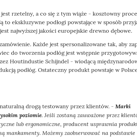
st rzetelny, a co się z tym wiąże - kosztowny proc
 Są to ekskluzywne podłogi powstające w sposób przyj
jest najwyższej jakości europejskie drewno dębowe.
zamówienie. Każde jest spersonalizowane tak, aby z
owiec do tworzenia podłóg jest wstępnie przygotowy
rzez Houtindustie Schijndel - wiodącą międzynarodo
ukcją podłóg. Ostateczny produkt powstaje w Polsce
Marki
 naturalną drogą testowany przez klientów. -
wysokim poziomie
. Jeśli zostaną zauważone przez klien
tyczne lub ergonomiczne, producent usprawnia produkt
ne są mankamenty. Możemy zaobserwować na podstawie