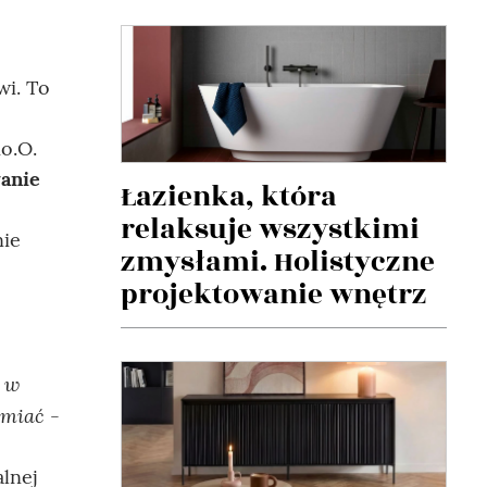
wi. To
o.O.
anie
Łazienka, która
relaksuje wszystkimi
nie
zmysłami. Holistyczne
projektowanie wnętrz
- w
samiać
-
lnej