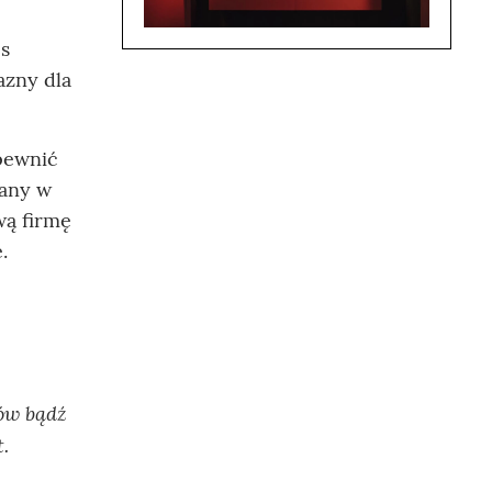
es
azny dla
apewnić
wany w
wą firmę
.
tów bądź
.