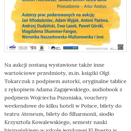
Na aukcji zostaną wystawione także inne
wartościowe przedmioty, m.in. książki Olgi
Tokarczuk z podpisem autorki, oryginalne tablice
z rękopisem Adama Zagajewskiego, audiobook z
podpisem Wojciecha Pszoniaka, vouchery
weekendowe do kilku hoteli w Polsce, bilety do
teatru Ateneum, bilety do filharmonii, siodło
Krzysztofa Kowalewskiego, semestr nauki
hiszpańskiego w szkole językowej El Puerto w