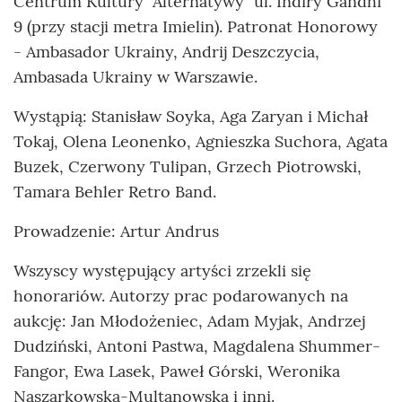
Centrum Kultury "Alternatywy" ul. Indiry Gandhi
9 (przy stacji metra Imielin). Patronat Honorowy
- Ambasador Ukrainy, Andrij Deszczycia,
Ambasada Ukrainy w Warszawie.
Wystąpią: Stanisław Soyka, Aga Zaryan i Michał
Tokaj, Olena Leonenko, Agnieszka Suchora, Agata
Buzek, Czerwony Tulipan, Grzech Piotrowski,
Tamara Behler Retro Band.
Prowadzenie: Artur Andrus
Wszyscy występujący artyści zrzekli się
honorariów. Autorzy prac podarowanych na
aukcję: Jan Młodożeniec, Adam Myjak, Andrzej
Dudziński, Antoni Pastwa, Magdalena Shummer-
Fangor, Ewa Lasek, Paweł Górski, Weronika
Naszarkowska-Multanowska i inni.