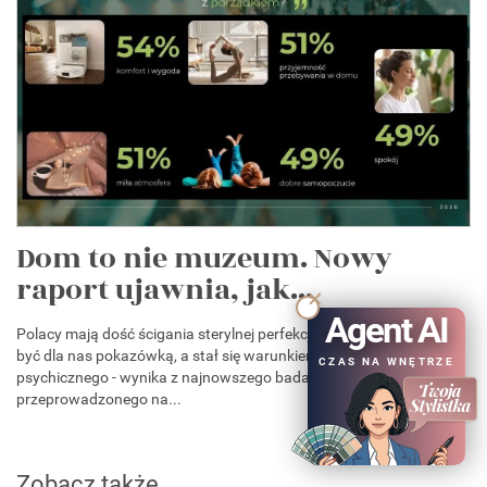
Dom to nie muzeum. Nowy
raport ujawnia, jak...
Agent AI
Polacy mają dość ścigania sterylnej perfekcji. Czysty dom przestał
być dla nas pokazówką, a stał się warunkiem zdrowia
CZAS NA WNĘTRZE
psychicznego - wynika z najnowszego badania ABR Sesta
przeprowadzonego na...
Zobacz także