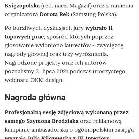
Księżopolska
(red. nacz. Magazif) oraz z ramienia
organizatora
Dorota Rek
(Samsung Polska).
Po burzliwych dyskusjach jury
wybrało 11
topowych prac
, spośród których poprzez
głosowanie wyłoniono laureatów - zwycięzcę
nagrody głównej oraz trzy wyróżnienia.
Nagrodzone projekty oraz ich autorów
poznaliśmy 31 lipca 2021 podczas uroczystego
webinaru OKK! design.
Nagroda główna
Profesjonalną sesję zdjęciową wykonaną przez
samego Szymona Brodziaka
oraz reklamową
kampanię ambasadorską o ogólnopolskim zasięgu
wygrała Julia Kilczewska z JK Interiors
.