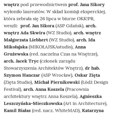
wnętrz
pod przewodnictwem
prof. Jana Sikory
wyłoniło laureatów. W skład komisji eksperckiej,
która zebrała się 26 lipca w biurze OKK!PR,
weszli:
prof. Jan Sikora
(ASP Gdańsk),
arch.
wnętrz Ada Skwira
(WZ Studio),
arch. wnętrz
Małgorzata Liebhert
(WZ Studio),
arch. Ida
Mikołajska
(MIKOŁAJSKAstudio),
Anna
Grużewska
(red. naczelna Czas na Wnętrze),
arch. Jacek Tryc
(członek zarządu
Stowarzyszenia Architektów Wnętrz),
dr hab.
Szymon Hanczar
(ASP Wrocław),
Oskar Zięta
(Zięta Studio),
Michał Piernikowski
(Łódź Design
Festival),
arch. Anna Koszela
(Pracownia
architektury wnętrz Anna Koszela),
Agnieszka
Leszczyńska-Mieczkowska
(Art in Architecture),
Kamil Białas
(red. nacz. WhiteMAD),
Katarzyna