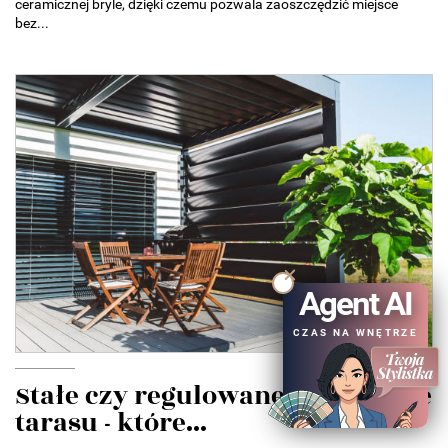
ceramicznej bryle, dzięki czemu pozwala zaoszczędzić miejsce
bez...
Agent AI
CZAS NA WNĘTRZE
Stałe czy regulowane zadaszenie
tarasu - które...