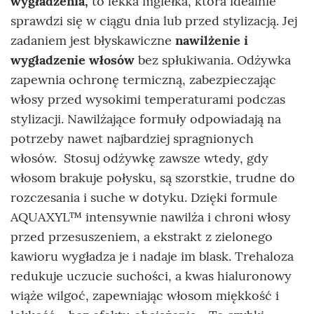
wygładzenia,
to lekka mgiełka, która idealnie
sprawdzi się w ciągu dnia lub przed stylizacją. Jej
zadaniem jest błyskawiczne
nawilżenie
i
wygładzenie włosów
bez spłukiwania. Odżywka
zapewnia ochronę termiczną, zabezpieczając
włosy przed wysokimi temperaturami podczas
stylizacji. Nawilżające formuły odpowiadają na
potrzeby nawet najbardziej spragnionych
włosów. Stosuj odżywkę zawsze wtedy, gdy
włosom brakuje połysku, są szorstkie, trudne do
rozczesania i suche w dotyku. Dzięki formule
AQUAXYL™ intensywnie nawilża i chroni włosy
przed przesuszeniem, a ekstrakt z zielonego
kawioru wygładza je i nadaje im blask. Trehaloza
redukuje uczucie suchości, a kwas hialuronowy
wiąże wilgoć, zapewniając włosom miękkość i