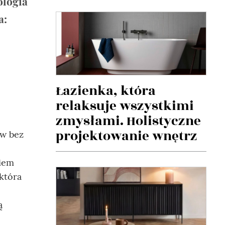
ologia
a:
Łazienka, która
relaksuje wszystkimi
zmysłami. Holistyczne
projektowanie wnętrz
ów bez
ziem
która
ą