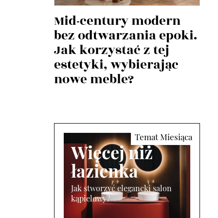
Mid-century modern
bez odtwarzania epoki.
Jak korzystać z tej
estetyki, wybierając
nowe meble?
Więcej niż
łazienka
Jak stworzyć elegancki salon
kąpielowy?