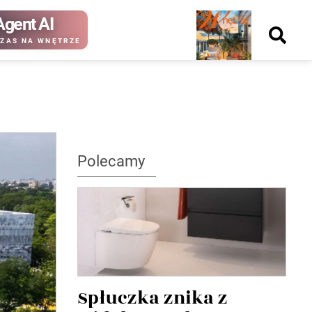
Agent AI
Nowy
ZAS NA WNĘTRZE
numer
kup ten
kup ten
Polecamy
numer
numer
Wydanie papierowe
Wydanie cyfrowe
Spłuczka znika z