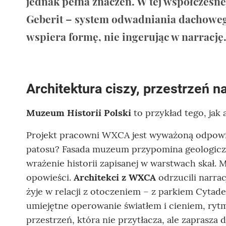
jednak pełna znaczeń. W tej współczesn
Geberit – system odwadniania dachowego
wspiera formę, nie ingerując w narrację
Architektura ciszy, przestrzeń na
Muzeum Historii Polski
to przykład tego, jak 
Projekt pracowni WXCA jest wyważoną odpowied
patosu? Fasada muzeum przypomina geologic
wrażenie historii zapisanej w warstwach skał. M
opowieści.
Architekci z WXCA
odrzucili narra
żyje w relacji z otoczeniem – z parkiem Cytade
umiejętne operowanie światłem i cieniem, ryt
przestrzeń, która nie przytłacza, ale zaprasza d