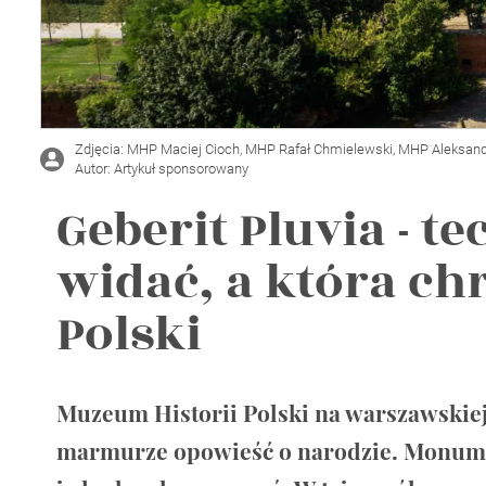
Wellnes
DIY
Zdjęcia: MHP Maciej Cioch, MHP Rafał Chmielewski, MHP Aleksan
Autor: Artykuł sponsorowany
Geberit Pluvia - t
widać, a która ch
Polski
Muzeum Historii Polski na warszawskiej 
marmurze opowieść o narodzie. Monument