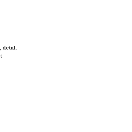
 detal,
t