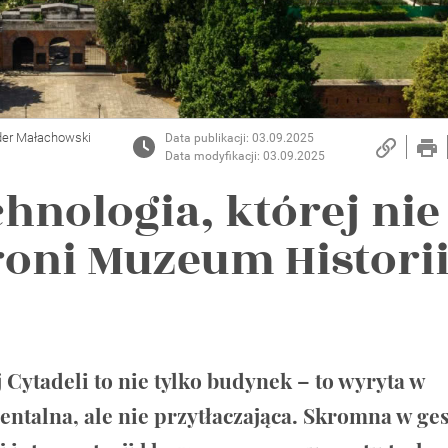
der Małachowski
Data publikacji: 03.09.2025
Data modyfikacji: 03.09.2025
echnologia, której nie
roni Muzeum Histori
Cytadeli to nie tylko budynek – to wyryta w
alna, ale nie przytłaczająca. Skromna w ges