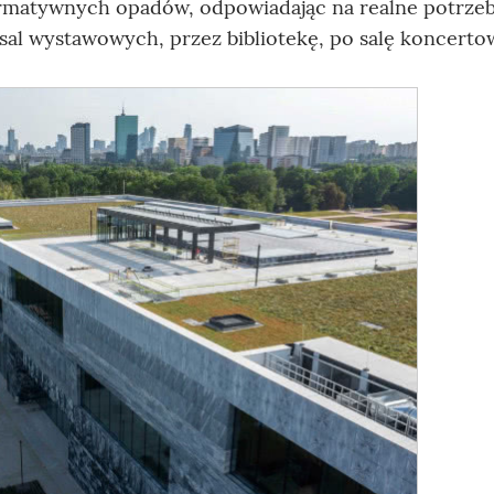
matywnych opadów, odpowiadając na realne potrze
 sal wystawowych, przez bibliotekę, po salę koncerto