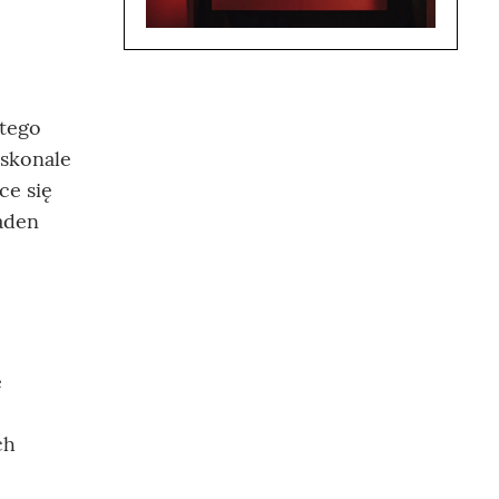
atego
oskonale
ce się
aden
e
ch