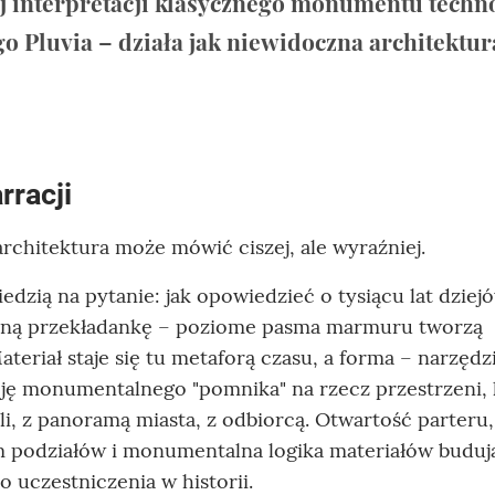
ej interpretacji klasycznego monumentu techn
 Pluvia – działa jak niewidoczna architektur
.
rracji
architektura może mówić ciszej, ale wyraźniej.
zią na pytanie: jak opowiedzieć o tysiącu lat dziej
zną przekładankę – poziome pasma marmuru tworzą
ateriał staje się tu metaforą czasu, a forma – narzęd
cję monumentalnego "pomnika" na rzecz przestrzeni, 
li, z panoramą miasta, z odbiorcą. Otwartość parteru,
m podziałów i monumentalna logika materiałów buduj
o uczestniczenia w historii.