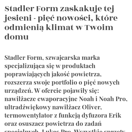
Stadler Form zaskakuje tej
jesieni - pięć nowości, które
odmienią klimat w Twoim
domu
Stadler Form, szwajcarska marka
specjalizująca się w produktach
poprawiających jakość powietrza,
rozszerza swoje portfolio o pięć nowych
urządzeń. W ofercie pojawiły się:
nawilżacze ewaporacyjne Noah i Noah Pro,
ultradźwiękowy nawilżacz Oliver,
termowentylator z funkcją dyfuzora Erik
oraz osuszacz powietrza do zadań
specjalnych, Lukas Pro. Wszystkie sprzęty