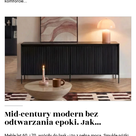
komforcie...
Mid-century modern bez
odtwarzania epoki. Jak...
Meble lat 60. i 70. wróciły do łask - i to z pełną mocą. Smukłe nóżki,