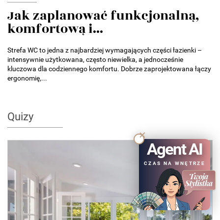
Jak zaplanować funkcjonalną,
komfortową i...
Strefa WC to jedna z najbardziej wymagających części łazienki –
intensywnie użytkowana, często niewielka, a jednocześnie
kluczowa dla codziennego komfortu. Dobrze zaprojektowana łączy
ergonomię,...
Quizy
Agent AI
QUIZ
CZAS NA WNĘTRZE