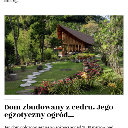
siostrę,...
Dom zbudowany z cedru. Jego
egzotyczny ogród...
Ten dom położony jest na wysokości ponad 2000 metrów nad