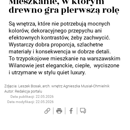
Mieszkanie, w którym
drewno gra pierwszą rolę
Są wnętrza, które nie potrzebują mocnych
kolorów, dekoracyjnego przepychu ani
efektownych kontrastów, żeby zachwycić.
Wystarczy dobra proporcja, szlachetne
materiały i konsekwencja w dobrze detali.
To trzypokojowe mieszkanie na warszawskim
Wilanowie jest eleganckie, ciepłe, wyciszone
i utrzymane w stylu quiet luxury.
Zdjęcia: Leszek Bosak, arch. wnętrz Agnieszka Musiał-Chmielnik
Autor: Redakcja portalu
Data publikacji: 22.05.2026
Data modyfikacji: 22.05.2026