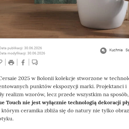
Data publikacji: 30.06.2026
Kuchnia
S
Data modyfikacji: 30.06.2026
rsaie 2025 w Bolonii kolekcje stworzone w technol
entowanych punktów ekspozycji marki. Projektanci i
ły realizm wzorów, lecz przede wszystkim na sposób, 
ue Touch nie jest wyłącznie technologią dekoracji pł
 którym ceramika zbliża się do natury nie tylko obra
otyku.