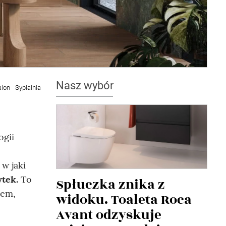
Nasz wybór
alon
Sypialnia
ogii
w jaki
ytek.
To
Spłuczka znika z
zem,
widoku. Toaleta Roca
Avant odzyskuje