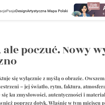
acje
Pasje
Design
Artystyczna Mapa Polski
C
, ale poczuć. Nowy 
zno
tuje się wyłącznie z myślą o obrazie. Owszem,
estrzeni – jej światło, rytm, faktura, atmosfer
 się ku zmysłowości, autentyczności i materia
ównież poprzez dotyk. Właśnie w tym miejscu p