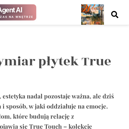
Agent AI
Nowy
ZAS NA WNĘTRZE
numer
wymiar płytek True
kup ten
kup ten
numer
numer
Wydanie papierowe
Wydanie cyfrowe
 estetyka nadal pozostaje ważna, ale dziś
a i sposób, w jaki oddziałuje na emocje.
łom, które budują relację z
ojawia się True Touch – kolekcje