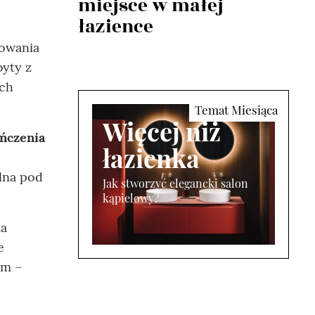
miejsce w małej
łazience
rowania
byty z
ach
Więcej niż
ończenia
łazienka
lna pod
Jak stworzyć elegancki salon
kąpielowy?
ia
e
em –