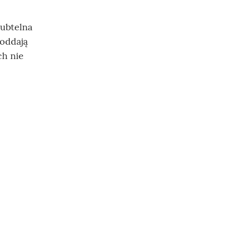
subtelna
 oddają
ch nie