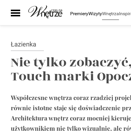
Premiery
Wizyty
Wnętrza
Inspir
Pomieszczenia
Inspiracje
Sztuka
Wyposażenie
Galeria
Zielony zakątek
Kuchnia
Ściany i podłogi
Łazienka
Auto
Łazienka
Drzwi i okna
Smaki życia
Salon
Schody
Nie tylko zobaczyć
Sypialnia
Kominki
Touch marki Opoc
Pokój dziecka
Grzejniki
Gabinet
Oświetlenie
Biuro
Smart home
Taras i ogród
Szafy
Współczesne wnętrza coraz rzadziej projek
Zaplecze domu
AGD
równie istotne staje się doświadczenie prz
Zlewy i baterie
Architektura wnętrz coraz mocniej kieruje
Wanny i natryski
Ceramika Łazienkowa
użytkownikiem nie tylko wizualnie, ale r