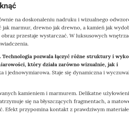
tknąć
głównie na doskonaleniu nadruku i wizualnego odwzo
 jak marmur, drewno jak drewno, a kamień jak wydo
m obraz przestaje wystarczać. W luksusowych wnętrz
wiadczenia.
 Technologia pozwala łączyć różne struktury i wyk
miarowości, który działa zarówno wizualnie, jak i
ka i jednowymiarowa. Staje się dynamiczna i wyczuwa
owanych kamieniem i marmurem. Delikatne użyłowien
 zatrzymuje się na błyszczących fragmentach, a matow
ść. Efekt przypomina kontakt z prawdziwym materiał