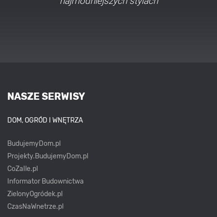
najmodniejszych stylach
NASZE SERWISY
DOM, OGRÓD I WNĘTRZA
BudujemyDom.pl
Projekty.BudujemyDom.pl
CoZaIle.pl
Informator Budownictwa
ZielonyOgródek.pl
CzasNaWnetrze.pl