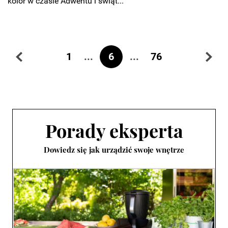
kolor w czasie Adwentu i świąt...
...
6
...
1
76
Porady eksperta
Dowiedz się jak urządzić swoje wnętrze