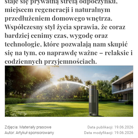
staje się prywatną strefą odpoczynku,
miejscem regeneracji i naturalnym
przedłużeniem domowego wnętrza.
Współczesny styl życia sprawia, że coraz
bardziej cenimy czas, wygodę oraz
technologie, które pozwalają nam skupić
się na tym, co naprawdę ważne – relaksie i
codziennych przyjemnościach.
Zdjęcia: Materiały prasowe
Data publikacji: 19.06.2026
Autor: Artykuł sponsorowany
Data modyfikacji: 19.06.2026