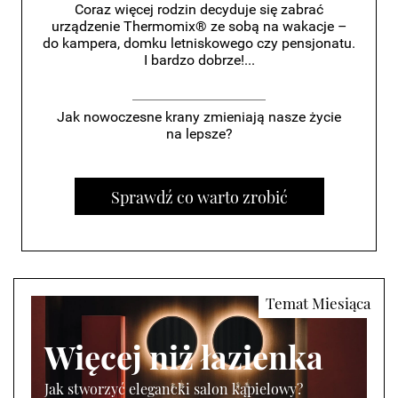
Coraz więcej rodzin decyduje się zabrać
urządzenie Thermomix® ze sobą na wakacje –
do kampera, domku letniskowego czy pensjonatu.
I bardzo dobrze!...
Jak nowoczesne krany zmieniają nasze życie
na lepsze?
Sprawdź co warto zrobić
Więcej niż łazienka
Jak stworzyć elegancki salon kąpielowy?