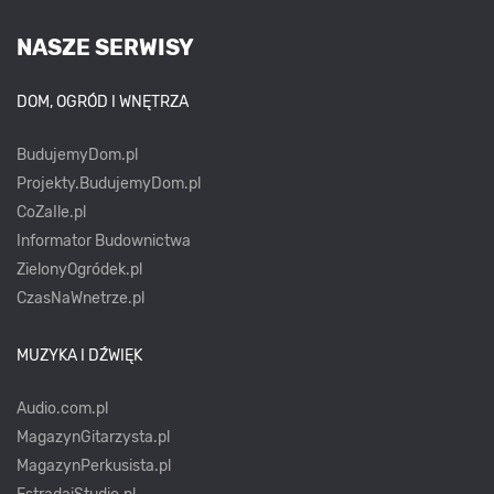
NASZE SERWISY
DOM, OGRÓD I WNĘTRZA
BudujemyDom.pl
Projekty.BudujemyDom.pl
CoZaIle.pl
Informator Budownictwa
ZielonyOgródek.pl
CzasNaWnetrze.pl
MUZYKA I DŹWIĘK
Audio.com.pl
MagazynGitarzysta.pl
MagazynPerkusista.pl