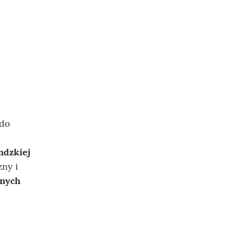
 do
ndzkiej
zny i
znych