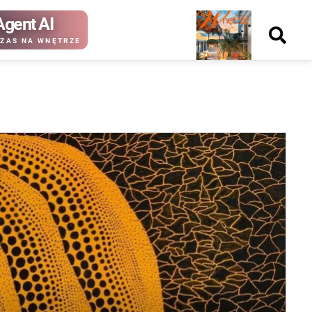
Agent AI
Nowy
ZAS NA WNĘTRZE
numer
kup ten
kup ten
numer
numer
Wydanie papierowe
Wydanie cyfrowe