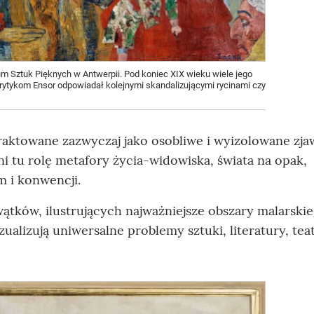
m Sztuk Pięknych w Antwerpii. Pod koniec XIX wieku wiele jego
ytykom Ensor odpowiadał kolejnymi skandalizującymi rycinami czy
raktowane zazwyczaj jako osobliwe i wyizolowane zja
ni tu rolę metafory życia-widowiska, świata na opak,
m i konwencji.
ątków, ilustrujących najważniejsze obszary malarski
zualizują uniwersalne problemy sztuki, literatury, tea