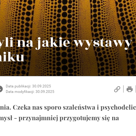
zyli na jakie wystawy
niku
Data publikacji: 30.09.2025
Data modyfikacji: 30.09.2025
nia. Czeka nas sporo szaleństwa i psychodeli
omysł - przynajmniej przygotujemy się na