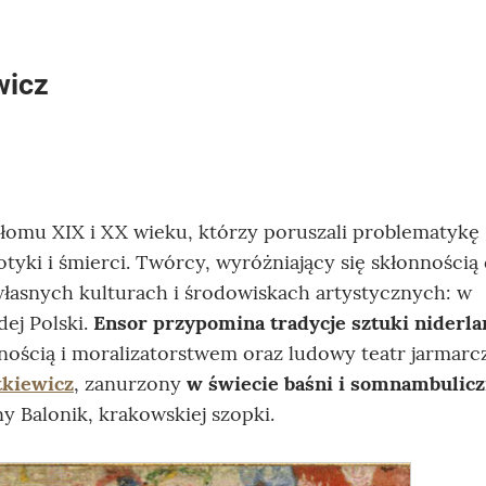
wicz
łomu XIX i XX wieku, którzy poruszali problematykę
tyki i śmierci. Twórcy, wyróżniający się skłonnością
we własnych kulturach i środowiskach artystycznych: w
ej Polski.
Ensor przypomina tradycje sztuki niderla
nością i moralizatorstwem oraz ludowy teatr jarmarc
tkiewicz
, zanurzony
w świecie baśni i somnambulic
y Balonik, krakowskiej szopki.