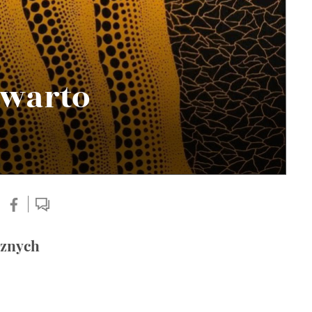
 warto
cznych