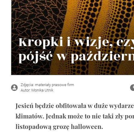
Wellnes
DIY
Kropki i wizje, c
pójść w paździer
Zdjęcia: materiały prasowe firm
Autor: Monika Utnik
Jesień będzie obfitowała w duże wydarze
klimatów. Jednak może to nie taki zły p
listopadową grozę halloween.