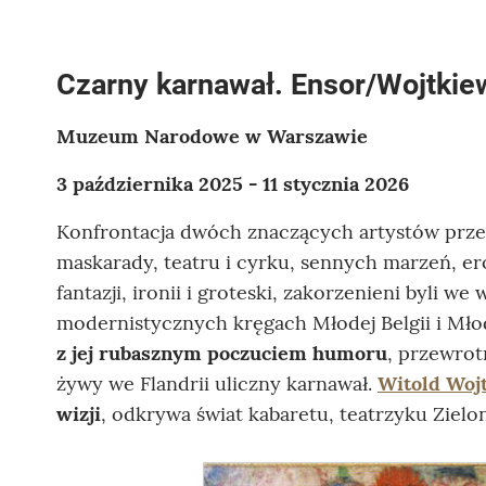
Czarny karnawał. Ensor/Wojtkie
Muzeum Narodowe w Warszawie
3 października 2025 - 11 stycznia 2026
Konfrontacja dwóch znaczących artystów prze
maskarady, teatru i cyrku, sennych marzeń, ero
fantazji, ironii i groteski, zakorzenieni byli 
modernistycznych kręgach Młodej Belgii i Młod
z jej rubasznym poczuciem humoru
, przewrot
żywy we Flandrii uliczny karnawał.
Witold Woj
wizji
, odkrywa świat kabaretu, teatrzyku Zielon