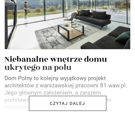
Niebanalne wnętrze domu
ukrytego na polu
Dom Polny to kolejny wyjątkowy projekt
architektów z warszawskiej pracowni 81.waw.pl.
Jego głównym założeniem, a zarazem
podstawowym wymogiem inwestora, było
CZYTAJ DALEJ
przestronne i jasne, a do tego przytulne...