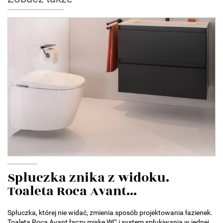
Spłuczka znika z widoku.
Toaleta Roca Avant...
Spłuczka, której nie widać, zmienia sposób projektowania łazienek.
Toaleta Roca Avant łączy miskę WC i system spłukiwania w jednej