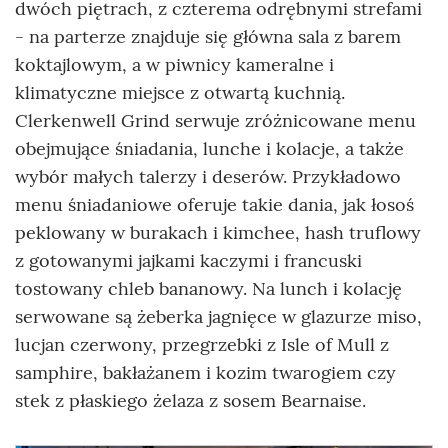
dwóch piętrach, z czterema odrębnymi strefami
- na parterze znajduje się główna sala z barem
koktajlowym, a w piwnicy kameralne i
klimatyczne miejsce z otwartą kuchnią.
Clerkenwell Grind serwuje zróżnicowane menu
obejmujące śniadania, lunche i kolacje, a także
wybór małych talerzy i deserów. Przykładowo
menu śniadaniowe oferuje takie dania, jak łosoś
peklowany w burakach i kimchee, hash truflowy
z gotowanymi jajkami kaczymi i francuski
tostowany chleb bananowy. Na lunch i kolację
serwowane są żeberka jagnięce w glazurze miso,
lucjan czerwony, przegrzebki z Isle of Mull z
samphire, bakłażanem i kozim twarogiem czy
stek z płaskiego żelaza z sosem Bearnaise.