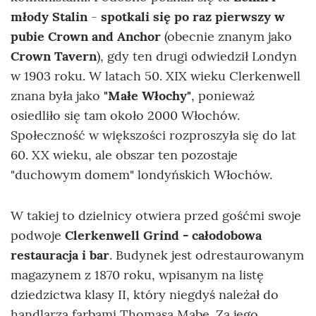
młody Stalin
-
spotkali się po raz pierwszy w
pubie Crown and Anchor
(obecnie znanym jako
Crown Tavern
), gdy ten drugi odwiedził Londyn
w 1903 roku. W latach 50. XIX wieku Clerkenwell
znana była jako
"Małe Włochy"
, ponieważ
osiedliło się tam około 2000 Włochów.
Społeczność w większości rozproszyła się do lat
60. XX wieku, ale obszar ten pozostaje
"duchowym domem" londyńskich Włochów.
W takiej to dzielnicy otwiera przed gośćmi swoje
podwoje
Clerkenwell Grind - całodobowa
restauracja i bar
. Budynek jest odrestaurowanym
magazynem z 1870 roku, wpisanym na listę
dziedzictwa klasy II, który niegdyś należał do
handlarza farbami Thomasa Mabe. Za jego