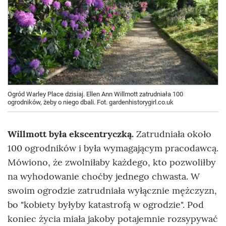
Ogród Warley Place dzisiaj. Ellen Ann Willmott zatrudniała 100
ogrodników, żeby o niego dbali. Fot. gardenhistorygirl.co.uk
Willmott była ekscentryczką.
Zatrudniała około
100 ogrodników i była wymagającym pracodawcą.
Mówiono, że zwolniłaby każdego, kto pozwoliłby
na wyhodowanie choćby jednego chwasta. W
swoim ogrodzie zatrudniała wyłącznie mężczyzn,
bo "kobiety byłyby katastrofą w ogrodzie". Pod
koniec życia miała jakoby potajemnie rozsypywać