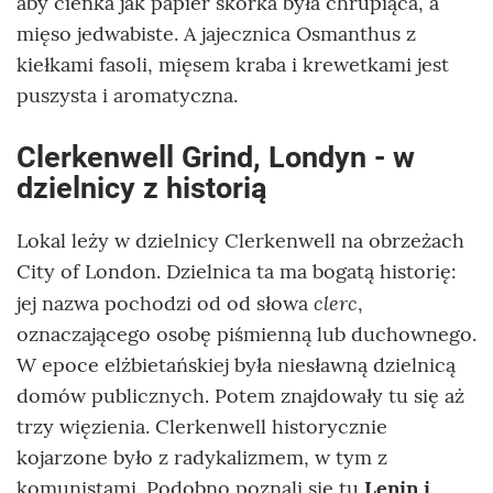
aby cienka jak papier skórka była chrupiąca, a
mięso jedwabiste. A jajecznica Osmanthus z
kiełkami fasoli, mięsem kraba i krewetkami jest
puszysta i aromatyczna.
Clerkenwell Grind, Londyn - w
dzielnicy z historią
Lokal leży w dzielnicy Clerkenwell na obrzeżach
City of London. Dzielnica ta ma bogatą historię:
clerc
jej nazwa pochodzi od od słowa
,
oznaczającego osobę piśmienną lub duchownego.
W epoce elżbietańskiej była niesławną dzielnicą
domów publicznych. Potem znajdowały tu się aż
trzy więzienia. Clerkenwell historycznie
kojarzone było z radykalizmem, w tym z
komunistami. Podobno poznali się tu
Lenin i