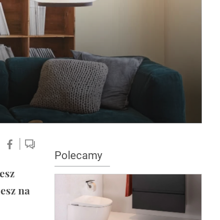
Polecamy
żesz
iesz na