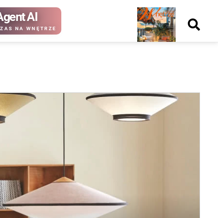
Agent AI
Nowy
ZAS NA WNĘTRZE
numer
kup ten
kup ten
numer
numer
Wydanie papierowe
Wydanie cyfrowe