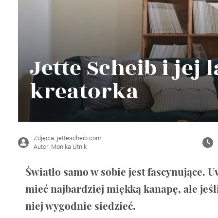
Wellnes
DIY
Jette Scheib i je
kreatorka
Zdjęcia: jettescheib.com
Autor: Monika Utnik
Światło samo w sobie jest fascynujące. U
mieć najbardziej miękką kanapę, ale jeśli
niej wygodnie siedzieć.