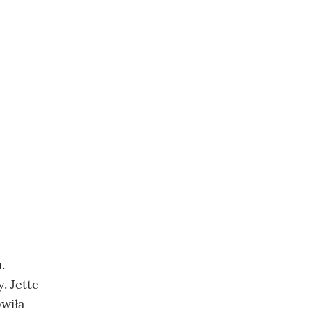
.
. Jette
owiła