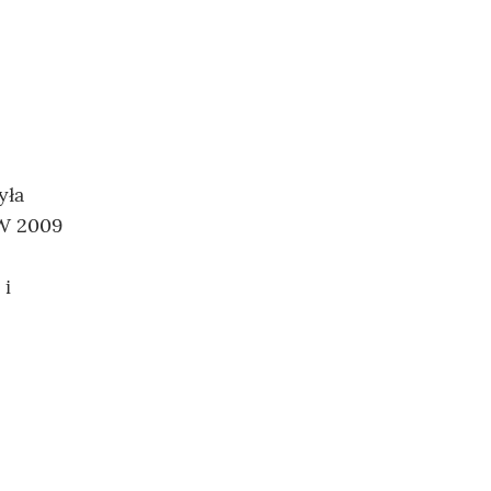
yła
 W 2009
 i