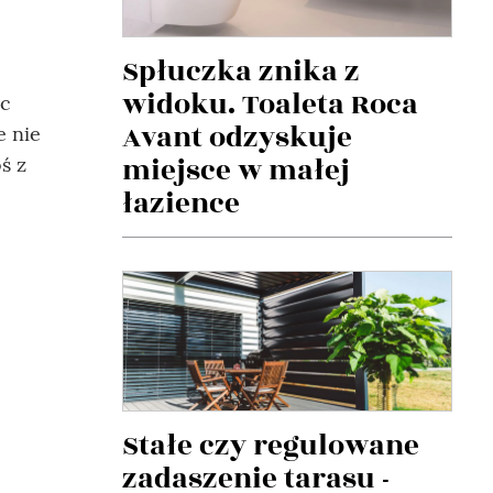
Spłuczka znika z
widoku. Toaleta Roca
ec
Avant odzyskuje
e nie
miejsce w małej
ś z
łazience
Stałe czy regulowane
zadaszenie tarasu -