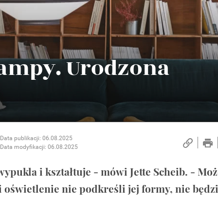
j lampy. Urodzona
Data publikacji: 06.08.2025
Data modyfikacji: 06.08.2025
wypukla i kształtuje - mówi Jette Scheib. - Mo
 oświetlenie nie podkreśli jej formy, nie będz