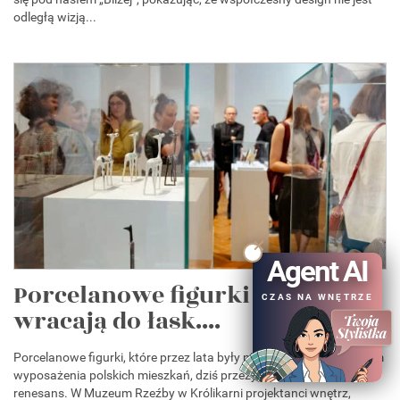
odległą wizją...
Agent AI
Porcelanowe figurki z PRL
CZAS NA WNĘTRZE
wracają do łask....
Porcelanowe figurki, które przez lata były nieodłącznym elementem
wyposażenia polskich mieszkań, dziś przeżywają prawdziwy
renesans. W Muzeum Rzeźby w Królikarni projektanci wnętrz,