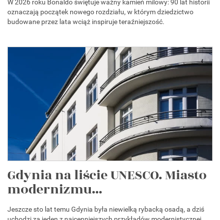
W 2026 roku Bonaldo świętuje ważny kamień milowy: 90 lat historii
oznaczają początek nowego rozdziału, w którym dziedzictwo
budowane przez lata wciąż inspiruje teraźniejszość.
Gdynia na liście UNESCO. Miasto
modernizmu...
Jeszcze sto lat temu Gdynia była niewielką rybacką osadą, a dziś
uchodzi za jeden z najcenniejszych przykładów modernistycznej