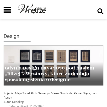
Design
Gdynia Design Days 2026 pod hasłem
„Bliżej”. Wystawy, które zmieniają
sposób myślenia o designie
Zdjęcia: Maja Tybel, Piotr Seweryn, Marek Swoboda, Paweł Błęck, Jan
Rusek
Autor: Redakcja
Data publikacji: 11.05.2026