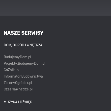
NASZE SERWISY
DOM, OGRÓD I WNĘTRZA
BudujemyDom.pl
Projekty.BudujemyDom.pl
CoZaIle.pl
Informator Budownictwa
ZielonyOgródek.pl
CzasNaWnetrze.pl
MUZYKA I DŹWIĘK