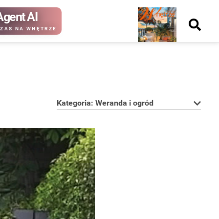
Agent AI
Nowy
ZAS NA WNĘTRZE
numer
Kategoria: Weranda i ogród
kup ten
kup ten
numer
numer
Wydanie papierowe
Wydanie cyfrowe