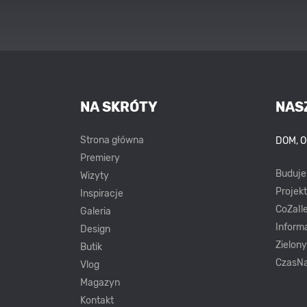
NA SKRÓTY
NAS
Strona główna
DOM, 
Premiery
Buduj
Wizyty
Projek
Inspiracje
CoZaIle
Galeria
Inform
Design
Zielon
Butik
CzasNa
Vlog
Magazyn
Kontakt