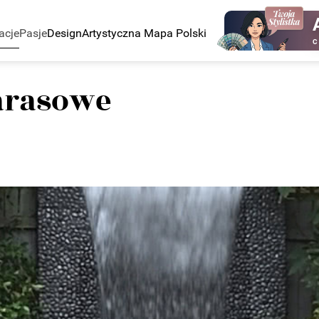
acje
Pasje
Design
Artystyczna Mapa Polski
C
arasowe