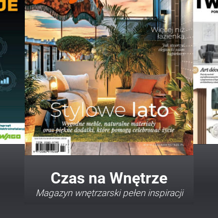
Twój Dom Twój Styl
Porady i inspiracje w najmodniejszych
stylach