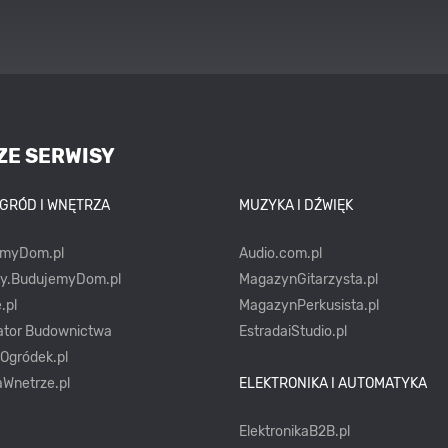
ZE SERWISY
OGRÓD I WNĘTRZA
MUZYKA I DŹWIĘK
emyDom.pl
Audio.com.pl
ty.BudujemyDom.pl
MagazynGitarzysta.pl
.pl
MagazynPerkusista.pl
ator Budownictwa
EstradaiStudio.pl
yOgródek.pl
Wnetrze.pl
ELEKTRONIKA I AUTOMATYKA
ElektronikaB2B.pl