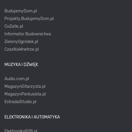
BudujemyDom.pl
Projekty.BudujemyDom.pl
CoZaIle.pl
Informator Budownictwa
ZielonyOgródek.pl
CzasNaWnetrze.pl
MUZYKA I DŹWIĘK
Audio.com.pl
MagazynGitarzysta.pl
MagazynPerkusista.pl
EstradaiStudio.pl
ELEKTRONIKA I AUTOMATYKA
ElektronikaB2B.pl