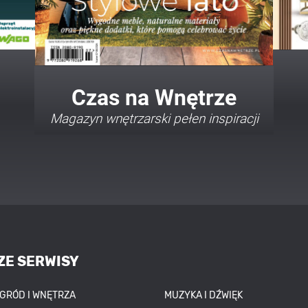
Twój Dom Twój Styl
Porady i inspiracje w najmodniejszych
stylach
ZE SERWISY
OGRÓD I WNĘTRZA
MUZYKA I DŹWIĘK