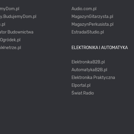
emyDom.pl
Audio.com.pl
ty.BudujemyDom.pl
MagazynGitarzysta.pl
.pl
MagazynPerkusista.pl
ator Budownictwa
EstradaiStudio.pl
yOgródek.pl
Wnetrze.pl
ELEKTRONIKA I AUTOMATYKA
ElektronikaB2B.pl
AutomatykaB2B.pl
Elektronika Praktyczna
Elportal.pl
Świat Radio