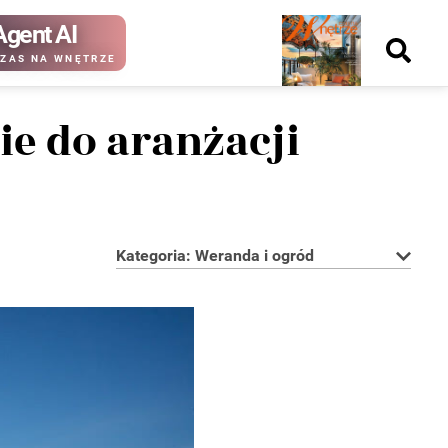
Agent AI
Nowy
ZAS NA WNĘTRZE
numer
e do aranżacji
kup ten
kup ten
numer
numer
Wydanie papierowe
Wydanie cyfrowe
Kategoria: Weranda i ogród