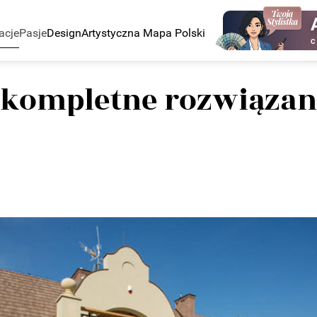
acje
Pasje
Design
Artystyczna Mapa Polski
C
 kompletne rozwiązani