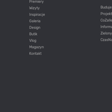
Premiery
Buduj
Wizyty
Projek
Inspiracje
CoZaIle
Galeria
Inform
Design
Zielon
Butik
CzasNa
Vlog
Magazyn
Kontakt