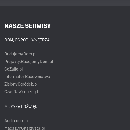
NASZE SERWISY
DOM, OGRÓD I WNĘTRZA
BudujemyDom.pl
Projekty.BudujemyDom.pl
CoZaIle.pl
Informator Budownictwa
ZielonyOgródek.pl
CzasNaWnetrze.pl
MUZYKA I DŹWIĘK
Audio.com.pl
MagazynGitarzysta.pl