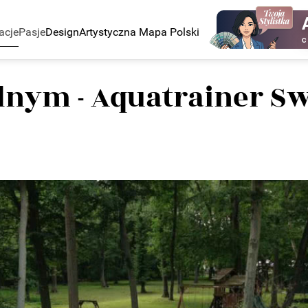
acje
Pasje
Design
Artystyczna Mapa Polski
C
ednym - Aquatrainer S