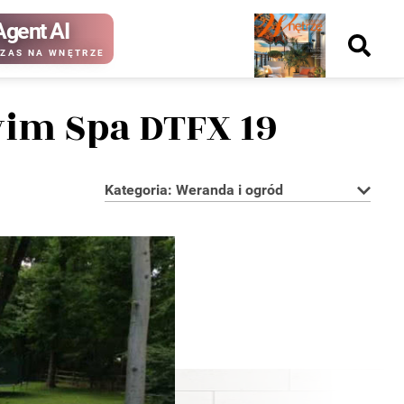
Agent AI
Nowy
ZAS NA WNĘTRZE
numer
wim Spa DTFX 19
Kategoria: Weranda i ogród
kup ten
kup ten
numer
numer
Wydanie papierowe
Wydanie cyfrowe