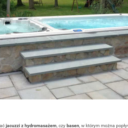
rać
jacuzzi z hydromasażem
, czy
basen
, w którym można popł