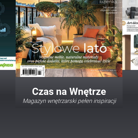
Twój Dom Twój Styl
Porady i inspiracje w najmodniejszych
stylach