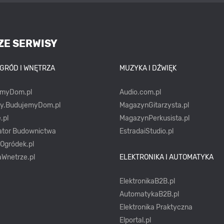
ZE SERWISY
OGRÓD I WNĘTRZA
MUZYKA I DŹWIĘK
emyDom.pl
Audio.com.pl
ty.BudujemyDom.pl
MagazynGitarzysta.pl
.pl
MagazynPerkusista.pl
ator Budownictwa
EstradaiStudio.pl
yOgródek.pl
Wnetrze.pl
ELEKTRONIKA I AUTOMATYKA
ElektronikaB2B.pl
AutomatykaB2B.pl
Elektronika Praktyczna
Elportal.pl