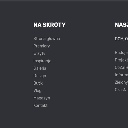
NA SKRÓTY
NAS
Strona główna
DOM, 
Premiery
Buduj
Wizyty
Projek
Inspiracje
CoZaIle
Galeria
Inform
Design
Zielon
Butik
CzasNa
Vlog
Magazyn
Kontakt