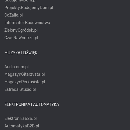
BudujemyDom.pl
Projekty.BudujemyDom.pl
CoZaIle.pl
Informator Budownictwa
ZielonyOgródek.pl
CzasNaWnetrze.pl
MUZYKA I DŹWIĘK
Audio.com.pl
MagazynGitarzysta.pl
MagazynPerkusista.pl
EstradaiStudio.pl
ELEKTRONIKA I AUTOMATYKA
ElektronikaB2B.pl
AutomatykaB2B.pl