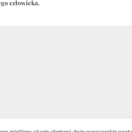
go człowieka.
iego mieliśmy okazję obejrzeć dwie warszawskie wyst