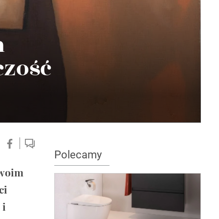
h
czość
Polecamy
swoim
ci
 i