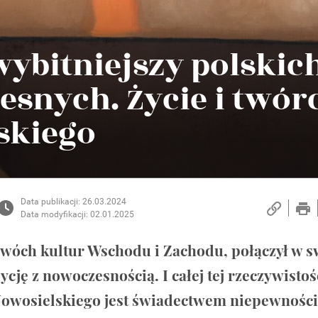
wybitniejszy polskic
esnych. Życie i twór
skiego
Data publikacji: 26.03.2024
Data modyfikacji: 02.01.2025
dwóch kultur Wschodu i Zachodu, połączył w 
ję z nowoczesnością. I całej tej rzeczywistoś
Nowosielskiego jest świadectwem niepewności