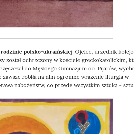
rodzinie polsko-ukraińskiej.
Ojciec, urzędnik kolejo
zy został ochrzczony w kościele greckokatolickim, k
częszczał do Męskiego Gimnazjum oo. Pijarów, wyc
e zawsze robiła na nim ogromne wrażenie liturgia w
prawa nabożeństw, co przede wszystkim sztuka - sztu