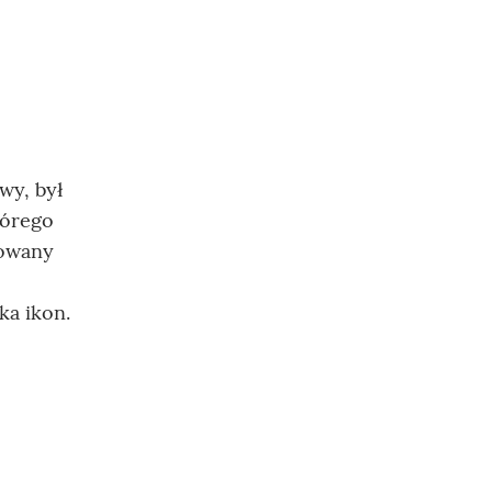
wy, był
tórego
howany
ka ikon.