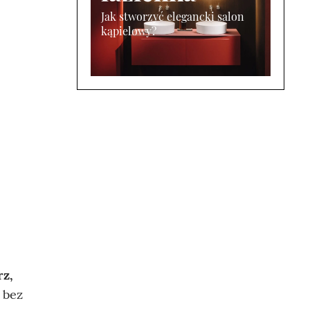
Jak stworzyć elegancki salon
kąpielowy?
rz,
 bez