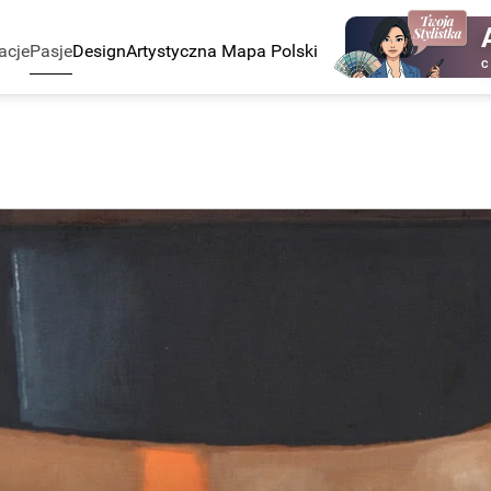
acje
Pasje
Design
Artystyczna Mapa Polski
C