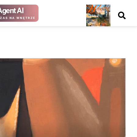
Agent AI
Nowy
ZAS NA WNĘTRZE
numer
kup ten
kup ten
numer
numer
Wydanie papierowe
Wydanie cyfrowe