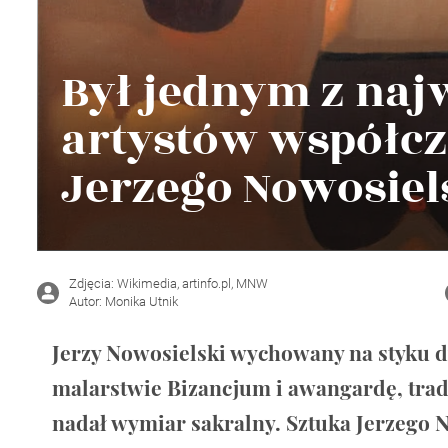
Wellnes
DIY
Był jednym z naj
artystów współcz
Jerzego Nowosiel
Zdjęcia: Wikimedia, artinfo.pl, MNW
Autor: Monika Utnik
Jerzy Nowosielski wychowany na styku 
malarstwie Bizancjum i awangardę, tradyc
nadał wymiar sakralny. Sztuka Jerzego 