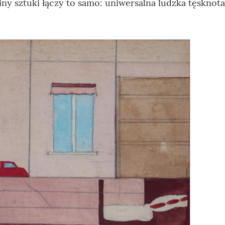
iny sztuki łączy to samo: uniwersalna ludzka tęsknota