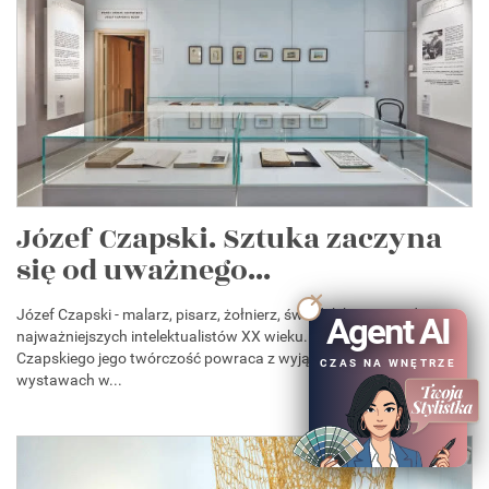
Józef Czapski. Sztuka zaczyna
się od uważnego...
Józef Czapski - malarz, pisarz, żołnierz, świadek historii i jeden z
Agent AI
najważniejszych intelektualistów XX wieku. W Roku Józefa
Czapskiego jego twórczość powraca z wyjątkową siłą, na
CZAS NA WNĘTRZE
wystawach w...