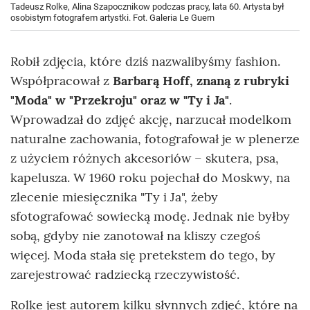
Tadeusz Rolke, Alina Szapocznikow podczas pracy, lata 60. Artysta był
osobistym fotografem artystki. Fot. Galeria Le Guern
Robił zdjęcia, które dziś nazwalibyśmy fashion.
Współpracował z
Barbarą Hoff,
znaną z rubryki
"Moda" w "Przekroju" oraz w "Ty i Ja"
.
Wprowadzał do zdjęć akcję, narzucał modelkom
naturalne zachowania, fotografował je w plenerze
z użyciem różnych akcesoriów – skutera, psa,
kapelusza. W 1960 roku pojechał do Moskwy, na
zlecenie miesięcznika "Ty i Ja", żeby
sfotografować sowiecką modę. Jednak nie byłby
sobą, gdyby nie zanotował na kliszy czegoś
więcej. Moda stała się pretekstem do tego, by
zarejestrować radziecką rzeczywistość.
Rolke jest autorem kilku słynnych zdjęć, które na