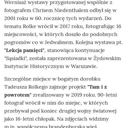
Wernisaż wystawy przygotowanej wspólnie z
fotografem Chrisem Niedenthalem odbył się w
2001 roku w 60. rocznicę tych wydarzeń. Do
tematu Rolke wrócił w 2017 roku, fotografując 16
miejscowości, w których doszło do podobnych
pogromów co w Jedwabnem. Kolejna wystawa pt.
"Lekcja pamięci"
, stanowiąca kontynuacje
"Sąsiadki", została zaprezentowana w Żydowskim
Instytucie Historycznym w Warszawie.
Szczególne miejsce w bogatym dorobku
Tadeusza Rolkego zajmuje projekt
"Tam i z
powrotem"
zrealizowany w 2019 roku. 90-letni
fotograf wrócił w nim do miejsc, w których
przebywał pod koniec drugiej wojny światowej
jako 16-letni chłopak. Na zdjęciach widzimy
m.in. współczesną brandenburską wieś