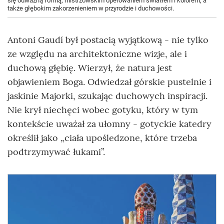
się odważną formą, mistrzowskim operowaniem światłem i kolorem, a
także głębokim zakorzenieniem w przyrodzie i duchowości.
Antoni Gaudí był postacią wyjątkową - nie tylko
ze względu na architektoniczne wizje, ale i
duchową głębię. Wierzył, że natura jest
objawieniem Boga. Odwiedzał górskie pustelnie i
jaskinie Majorki, szukając duchowych inspiracji.
Nie krył niechęci wobec gotyku, który w tym
kontekście uważał za ułomny - gotyckie katedry
określił jako „ciała upośledzone, które trzeba
podtrzymywać łukami”.