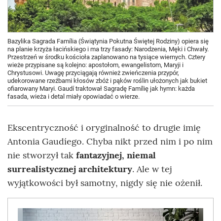
Bazylika Sagrada Família (Świątynia Pokutna Świętej Rodziny) opiera się
na planie krzyża łacińskiego i ma trzy fasady: Narodzenia, Męki i Chwały.
Przestrzeń w środku kościoła zaplanowano na tysiące wiernych. Cztery
wieże przypisane są kolejno: apostołom, ewangelistom, Maryji i
Chrystusowi. Uwagę przyciągają również zwieńczenia przypór,
udekorowane rzeźbami kłosów zbóż i pąków roślin ułożonych jak bukiet
ofiarowany Maryi. Gaudí traktował Sagradę Famílię jak hymn: każda
fasada, wieża i detal miały opowiadać o wierze.
Ekscentryczność i oryginalność to drugie imię
Antonia Gaudíego. Chyba nikt przed nim i po nim
nie stworzył tak
fantazyjnej, niemal
surrealistycznej architektury
. Ale w tej
wyjątkowości był samotny, nigdy się nie ożenił.