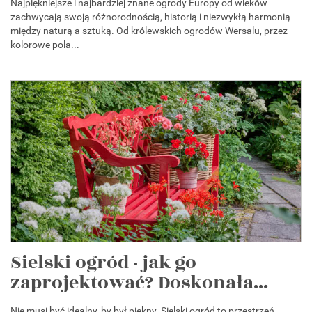
Najpiękniejsze i najbardziej znane ogrody Europy od wieków
zachwycają swoją różnorodnością, historią i niezwykłą harmonią
między naturą a sztuką. Od królewskich ogrodów Wersalu, przez
kolorowe pola...
Sielski ogród - jak go
zaprojektować? Doskonała...
Nie musi być idealny, by był piękny. Sielski ogród to przestrzeń