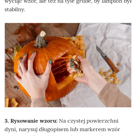
wyciąć wzór, ale też na tyle grube, by lampion był
stabilny.
3. Rysowanie wzoru:
Na czystej powierzchni
dyni, narysuj długopisem lub markerem wzór