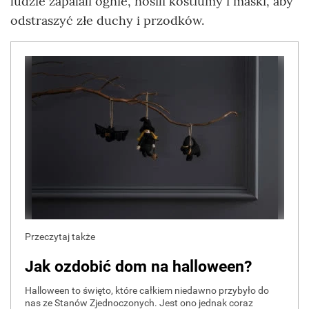
ludzie zapalali ognie, nosili kostiumy i maski, aby
odstraszyć złe duchy i przodków.