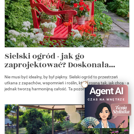
Sielski ogród - jak go
zaprojektować? Doskonała...
Nie musi być idealny, by był piękny. Sielski ogród to przestrzeń
utkana z zapachów, wspomnień i roślin, które rosną tak, jak chcą - a
Agent AI
jednak tworzą harmonijną całość. Ta pozorna...
CZAS NA WNĘTRZE