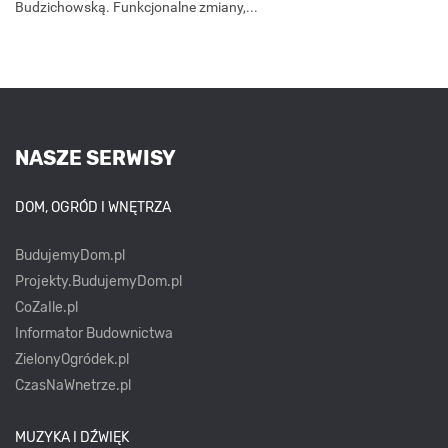
Budzichowską. Funkcjonalne zmiany,...
NASZE SERWISY
DOM, OGRÓD I WNĘTRZA
BudujemyDom.pl
Projekty.BudujemyDom.pl
CoZaIle.pl
Informator Budownictwa
ZielonyOgródek.pl
CzasNaWnetrze.pl
MUZYKA I DŹWIĘK