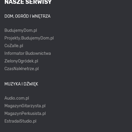
NASZE SERWISY
DOM, OGRÓD I WNĘTRZA
BudujemyDom.pl
Projekty.BudujemyDom.pl
CoZaIle.pl
Informator Budownictwa
ZielonyOgródek.pl
CzasNaWnetrze.pl
MUZYKA I DŹWIĘK
Audio.com.pl
MagazynGitarzysta.pl
MagazynPerkusista.pl
EstradaiStudio.pl