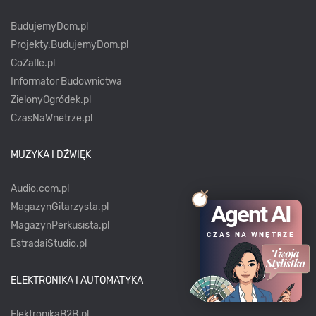
BudujemyDom.pl
Projekty.BudujemyDom.pl
CoZaIle.pl
Informator Budownictwa
ZielonyOgródek.pl
CzasNaWnetrze.pl
MUZYKA I DŹWIĘK
Audio.com.pl
Agent AI
MagazynGitarzysta.pl
MagazynPerkusista.pl
CZAS NA WNĘTRZE
EstradaiStudio.pl
ELEKTRONIKA I AUTOMATYKA
ElektronikaB2B.pl