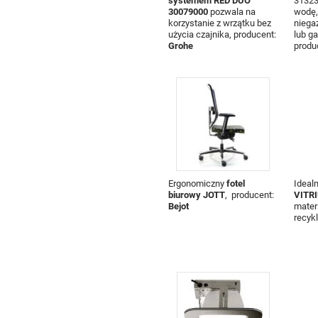
systemem RED DUO
313230
30079000
pozwala na
wodę,
korzystanie z wrzątku bez
niega
użycia czajnika, producent:
lub g
Grohe
produ
Ergonomiczny
fotel
Ideal
biurowy JOTT
, producent:
VITR
Bejot
mater
recyk