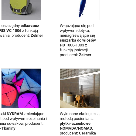
ooszczędny
odkurzacz
Włączająca się pod
RIS VC 1006
z funkcją
wpływem dotyku,
wania, producent:
Zelmer
nienagrzewające się
suszarka do włosów
HD
1000-1003 z
funkcją jonizacji,
producent:
Zelmer
szki NYKRAM
zmieniające
Wykonane ekologiczną
łt pod wpływem rozpinania i
metodą pocieniania
ania suwaków, producent:
płytki łazienkowe
o Tkaniny
NOMADA/NOMAD
,
producent:
Ceramika