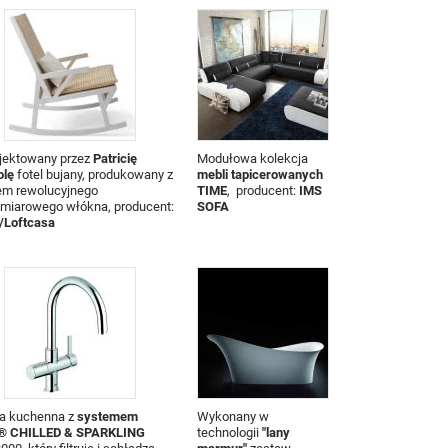
jektowany przez
Patricię
Modułowa kolekcja
olę
fotel bujany, produkowany z
mebli tapicerowanych
em rewolucyjnego
TIME
, producent:
IMS
ymiarowego włókna, producent:
SOFA
l/Loftcasa
ia kuchenna z
systemem
Wykonany w
® CHILLED & SPARKLING
technologii
"lany