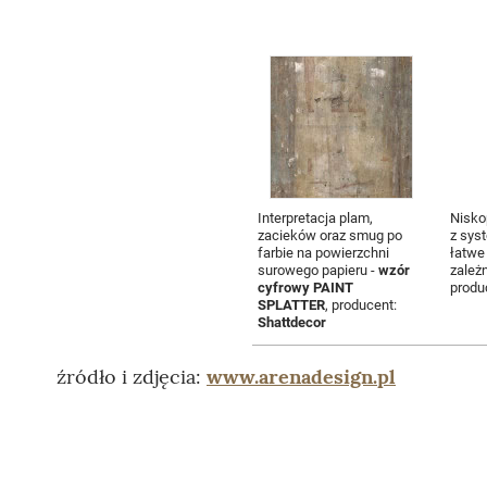
Interpretacja plam,
Nisk
zacieków oraz smug po
z sys
farbie na powierzchni
łatwe
surowego papieru -
wzór
zależ
cyfrowy PAINT
produ
SPLATTER
, producent:
Shattdecor
źródło i zdjęcia:
www.arenadesign.pl