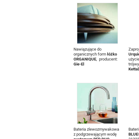
Nawiązujące do
Zapro
organicznych form
łóżko
Urqui
ORGANIQUE
, producent:
użyci
Gie-El
trójw
Ketta
Bateria zlewozmywakowa
Bater
z podgrzewającym wodę
BLUE