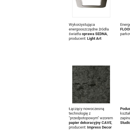
Wykorzystująca
Energ
energooszczędne źródła
FLOO
światła
oprawa SEDNA
,
parko
producent:
Light Art
Łączący nowoczesną
Podu
technologię z
kszta
"przedpotopowym" wzorem
zapin
papier dekoracyjny CAVE
,
Studi
producent:
Impress Decor