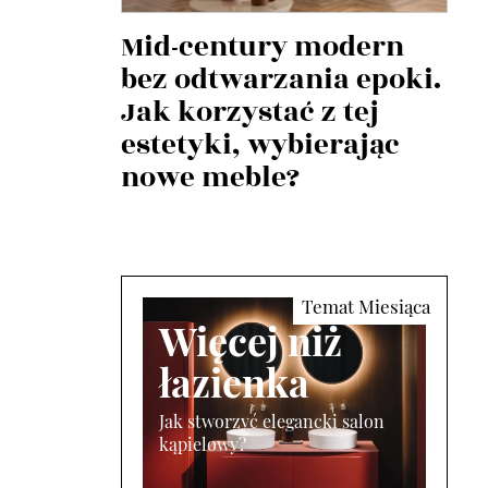
Mid-century modern
bez odtwarzania epoki.
Jak korzystać z tej
estetyki, wybierając
nowe meble?
Więcej niż
łazienka
Jak stworzyć elegancki salon
kąpielowy?