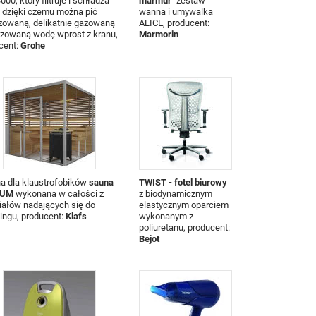
00, który filtruje i schładza
marmur"
zestaw
 dzięki czemu można pić
wanna i umywalka
zowaną, delikatnie gazowaną
ALICE, producent:
azowaną wodę wprost z kranu,
Marmorin
cent:
Grohe
na dla klaustrofobików
sauna
TWIST - fotel biurowy
IUM
wykonana w całości z
z biodynamicznym
iałów nadających się do
elastycznym oparciem
lingu, producent:
Klafs
wykonanym z
poliuretanu, producent:
Bejot