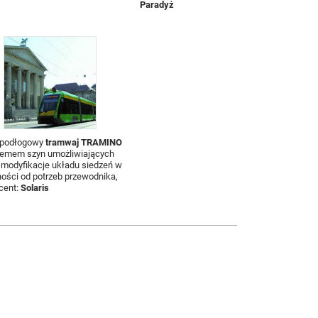
Paradyż
opodłogowy
tramwaj TRAMINO
temem szyn umożliwiających
 modyfikacje układu siedzeń w
ności od potrzeb przewodnika,
cent:
Solaris