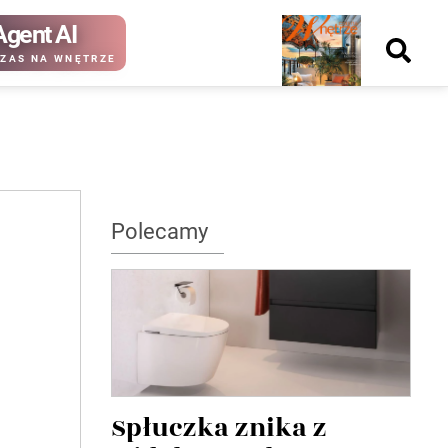
Agent AI
Nowy
ZAS NA WNĘTRZE
numer
kup ten
kup ten
Polecamy
numer
numer
Wydanie papierowe
Wydanie cyfrowe
Spłuczka znika z