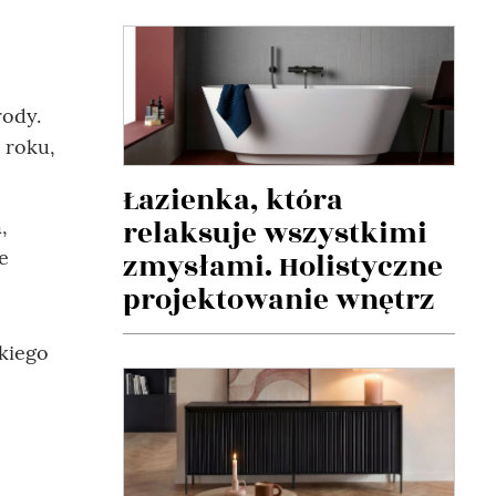
rody.
 roku,
Łazienka, która
relaksuje wszystkimi
m
,
e
zmysłami. Holistyczne
projektowanie wnętrz
kiego