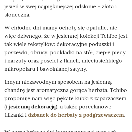
jesień w swej najpiękniejszej odsłonie - złota i
słoneczna.
W chłodne dni mamy ochotę się opatulić, nic
więc dziwnego, że w jesiennej kolekcji Tchibo jest
tak wiele tekstyliów: dekoracyjne poduszki i
poszewki, obrusy, podkładki na stół, ciepłe pledy
i narzuty oraz pościel z flaneli, mięciusieńkiego
mikropolaru i bawełnianej satyny.
Innym niezawodnym sposobem na jesienną
chandrę jest aromatyczna gorąca herbata. Tchibo
proponuje nam więc pękate kubki z zaparzaczem
(i
jesienną dekoracją
), a także porcelanowe
filiżanki i
dzbanek do herbaty z podgrzewaczem
.
W coraz krótsze dni humor poprawi nam też