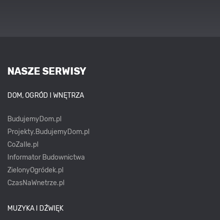
NASZE SERWISY
DOM, OGRÓD I WNĘTRZA
BudujemyDom.pl
Projekty.BudujemyDom.pl
CoZaIle.pl
Informator Budownictwa
ZielonyOgródek.pl
CzasNaWnetrze.pl
MUZYKA I DŹWIĘK