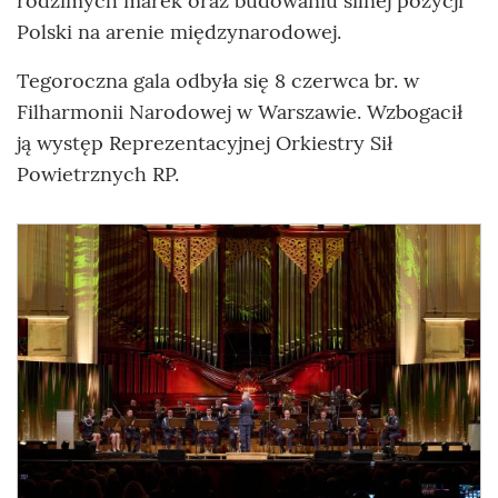
rodzimych marek oraz budowaniu silnej pozycji
Polski na arenie międzynarodowej.
Tegoroczna gala odbyła się 8 czerwca br. w
Filharmonii Narodowej w Warszawie. Wzbogacił
ją występ Reprezentacyjnej Orkiestry Sił
Powietrznych RP.