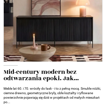
Mid-century modern bez
odtwarzania epoki. Jak...
Meble lat 60. i 70. wróciły do łask - i to z pełną mocą. Smukłe nóżki,
ciemne drewno, geometryczne bryły, obłe kształty i ryflowane
powierzchnie pojawiają się dziś w projektach od małych mieszkań
po...