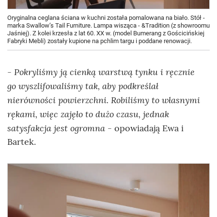
Oryginalna ceglana ściana w kuchni została pomalowana na biało. Stół -
marka Swallow’s Tail Furniture. Lampa wisząca - &Tradition (z showroomu
Jaśniej). Z kolei krzesła z lat 60. XX w. (model Bumerang z Gościcińskiej
Fabryki Mebli) zostały kupione na pchlim targu i poddane renowacji.
Pokryliśmy ją cienką warstwą tynku i ręcznie
-
go wyszlifowaliśmy tak, aby podkreślał
nierówności powierzchni. Robiliśmy to własnymi
rękami, więc zajęło to dużo czasu, jednak
satysfakcja jest ogromna
- opowiadają Ewa i
Bartek.