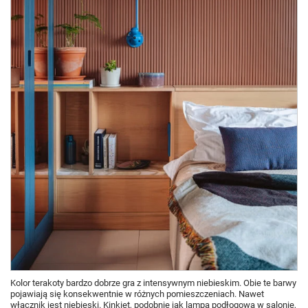
Kolor terakoty bardzo dobrze gra z intensywnym niebieskim. Obie te barwy
pojawiają się konsekwentnie w różnych pomieszczeniach. Nawet
włącznik jest niebieski. Kinkiet, podobnie jak lampa podłogowa w salonie,