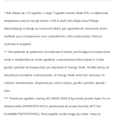
* Rok składa się z 52 tygodni, z czego 7 tygodni stanowi około 15%, co odpowiada
mniejszemu zużyciu energii nawet o 15% w skali roku dzięki SmartThings.
Optymalizacja ta bazuje na wzorcach takich, jak częstotliwość otwierania drzwi,
szybkość pracy kompresora oraz częstotliwość cyklu rozmrażania. Dotyczy
wybranych urządzeń.
** Oszczędzanie na podstawie wewnętrznych testów porównujących temperaturę
wody w standardowym trybie zgodnym z ustawieniami fabrycznymi w trybie
garnki i patelnie do temperatury po włączeniu AI Energy Mode. Wyniki zależą od
aktualnych warunków wykorzystania. AI Energy Mode może być używany z 6
cyklami: intensywnym, ekspresowym, extra cichym, garnki i patelnie, plastik i
auto.
*** Testowano zgodnie z normą IEC 60456-2010/4 kg wsadu/pranie Super Eco w
zimnej wodzie (WF80F5E5U4W) w porównaniu do prania bawełny 40°C bez
Ecobubble™️(WF0702WKU). Poszczególne wyniki mogą się różnić. Dotyczy