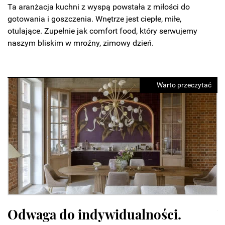
Ta aranżacja kuchni z wyspą powstała z miłości do
gotowania i goszczenia. Wnętrze jest ciepłe, miłe,
otulające. Zupełnie jak comfort food, który serwujemy
naszym bliskim w mroźny, zimowy dzień.
Warto przeczytać
Warsaw Home 2026 zapowiada
N