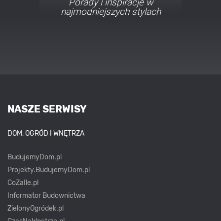
Porady i inspiracje w
najmodniejszych stylach
NASZE SERWISY
DOM, OGRÓD I WNĘTRZA
BudujemyDom.pl
Projekty.BudujemyDom.pl
CoZaIle.pl
Informator Budownictwa
ZielonyOgródek.pl