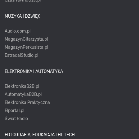
CzasNaWnetrze.pl
MUZYKA I DŹWIĘK
Audio.com.pl
MagazynGitarzysta.pl
MagazynPerkusista.pl
EstradaiStudio.pl
ELEKTRONIKA I AUTOMATYKA
ElektronikaB2B.pl
AutomatykaB2B.pl
Elektronika Praktyczna
Elportal.pl
Świat Radio
FOTOGRAFIA, EDUKACJA I HI-TECH